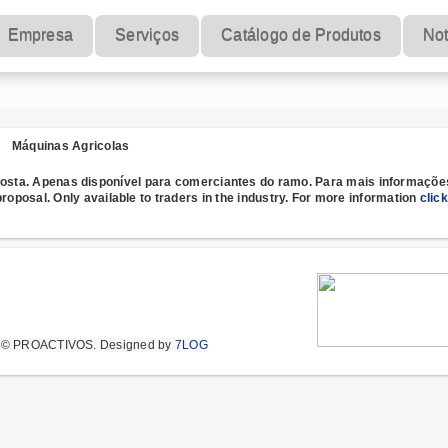
Empresa
Serviços
Catálogo de Produtos
Not
Máquinas Agricolas
osta. Apenas disponível para comerciantes do ramo. Para mais informaçõ
proposal.
Only
available to
traders
in the industry
.
For more information
click
t © PROACTIVOS.
Designed by
7LOG