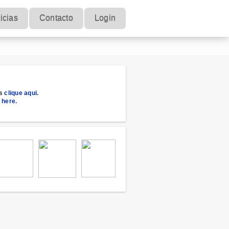
icias
Contacto
Login
es
clique aqui.
 here.